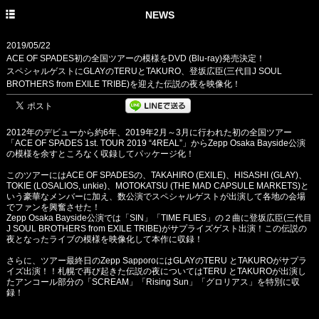
HOME
NEWS
PROFILE
2019/05/22
ACE OF SPADES初の全国ツアーの模様をDVD (Blu-ray)発売決定！
NEWS
スペシャルゲストにGLAYのTERUとTAKURO、登坂広臣(三代目J SOUL
BROTHERS from EXILE TRIBE)を迎えた伝説の夜を映像化！
DISCOGRAPHY
LIVE
2012年のデビューから約6年、2019年2月～3月に行われた初の全国ツアー
「ACE OF SPADES 1st. TOUR 2019 “4REAL”」からZepp Osaka Bayside公演
の模様を余すところなく収録してパッケージ化！
このツアーにはACE OF SPADESの、TAKAHIRO (EXILE)、HISASHI (GLAY)、
TOKIE (LOSALIOS, unkie)、MOTOKATSU (THE MAD CAPSULE MARKETS)と
いう豪華なメンバーに加え、数公演でスペシャルゲストが出演して各地の会場
でファンを興奮させた！
Zepp Osaka Bayside公演では「SIN」「TIME FLIES」の２曲に登坂広臣(三代目
J SOUL BROTHERS from EXILE TRIBE)がサプライズゲスト出演！この伝説の
夜となったライブの模様を映像化して本作に収録！
さらに、ツアー最終日のZepp SapporoにはGLAYのTERU とTAKUROがサプラ
イズ出演！！札幌で再び起きた伝説の夜についてはTERU とTAKUROが出演し
たアンコール部分の「SCREAM」「Rising Sun」「グロリアス」を特別に収
録！