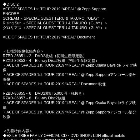
◆DISC 2
ACE OF SPADES 1st. TOUR 2019 “4REAL” @ Zepp Sapporo
ENCORE
SCREAM ＜SPECIAL GUEST TERU & TAKURO（GLAY）＞
Rising Sun ＜SPECIAL GUEST TERU & TAKURO（GLAY）＞
グロリアス ＜SPECIAL GUEST TERU & TAKURO（GLAY）＞
ACE OF SPADES 1st. TOUR 2019 “4REAL” Document
＜仕様別映像収録内容＞
RZBD-86851～2 DVD2枚組（初回生産限定盤）
RZXD-86853～4 Blu-ray Disc2枚組（初回生産限定盤）
・ACE OF SPADES 1st. TOUR 2019 “4REAL” @ Zepp Osaka Bayside ライブ映
像
・ACE OF SPADES 1st. TOUR 2019 “4REAL” @ Zepp Sapporoアンコール部分
映像
・ACE OF SPADES 1st. TOUR 2019 “4REAL” Document映像
RZBD-86855～6 DVD2枚組 5,000円（税抜き）
RZXD-86857～8 Blu-ray Disc2枚組
・ACE OF SPADES 1st. TOUR 2019 “4REAL” @ Zepp Osaka Baysideライブ映
像
・ACE OF SPADES 1st. TOUR 2019 “4REAL” @ Zepp Sapporoアンコール部分
映像
＜先着特典内容＞
◆EXILE TRIBE FAMILY OFFICIAL CD・DVD SHOP / LDH official mobile