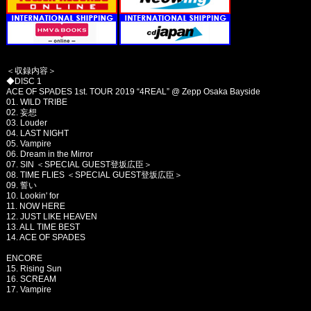
＜収録内容＞
◆DISC 1
ACE OF SPADES 1st. TOUR 2019 “4REAL” @ Zepp Osaka Bayside
01. WILD TRIBE
02. 妄想
03. Louder
04. LAST NIGHT
05. Vampire
06. Dream in the Mirror
07. SIN ＜SPECIAL GUEST登坂広臣＞
08. TIME FLIES ＜SPECIAL GUEST登坂広臣＞
09. 誓い
10. Lookin' for
11. NOW HERE
12. JUST LIKE HEAVEN
13. ALL TIME BEST
14. ACE OF SPADES
ENCORE
15. Rising Sun
16. SCREAM
17. Vampire