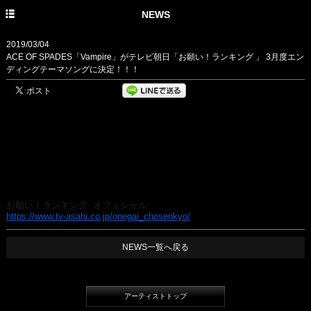
HOME
NEWS
PROFILE
2019/03/04
ACE OF SPADES「Vampire」がテレビ朝日「お願い！ランキング 」 3月度エン
NEWS
ディングテーマソングに決定！！！
DISCOGRAPHY
【放送期間】
LIVE
■2019年3月4日（月）～３月27日（水）
（毎週月～木 O.A.／関東広域圏）
＊放送回数15回を予定しております。（スケジュール変更・
放送休止の可
能性あり）
＊特番等での時間押しで開始の放送回がございます。
お願い
！ランキング オフィシャル
https://www.tv-asahi.co.jp/
onegai_chosenkyo/
NEWS一覧へ戻る
アーティストトップ