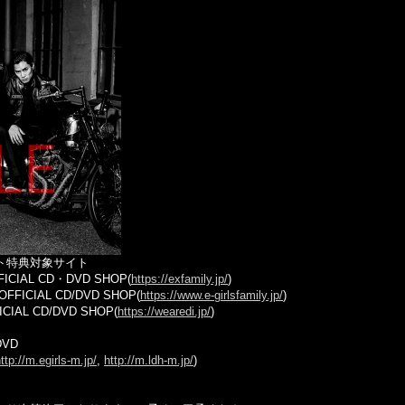
ト特典対象サイト
IAL CD・DVD SHOP(
https://exfamily.jp/
)
FICIAL CD/DVD SHOP(
https://www.e-girlsfamily.jp/
)
IAL CD/DVD SHOP(
https://wearedi.jp/
)
DVD
ttp://m.egirls-m.jp/
,
http://m.ldh-m.jp/
)