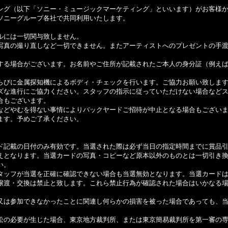
ング（以下「ソニー・ミュージックマーケティング」といいます）がお客様
ソニーグループ各社で共同利用いたします。
ルには一切関与致しません。
写真の撮り直しなど一切できません。またアーティストへのプレゼントの手
する場合がございます。お名前やご住所が記載されたご本人の身分証（例え
らびに金属探知機によるボディ・チェックを行います。ご協力お願い致しま
ズな進行にご協力ください。スタッフの指示に従っていただけない場合など
合もございます。
などやむを得ない事情によりバックヤードご招待が中止となる場合もござい
ます。予めご了承ください。
ド記載の日付のみ有効です。当選された際は必ず当日の指定時間までに賞品
えとなります。当選カードの写真・コピーなど原本以外のものとは一切引き
い。
タッフが当選を正確に確認できない場合も当選無効となります。当選カード
譲渡・交換は禁止と致します。これら禁止行為が確認された場合はいかなる
又は参加できなかったことに関連し何らかの損害を被った場合であっても、
訟の必要が生じた場合、東京地方裁判所、または東京簡易裁判所を第一審の