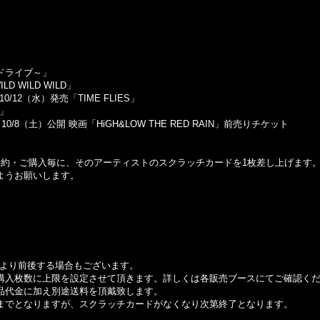
喜のドライブ～」
LD WILD WILD」
臣 10/12（水）発売「TIME FLIES」
オ」
10/8（土）公開 映画「HiGH&LOW THE RED RAIN」前売りチケット
予約・ご購入毎に、そのアーティストのスクラッチカードを1枚差し上げます
ようお願いします。
により前後する場合もございます。
購入枚数に上限を設定させて頂きます。詳しくは各販売ブースにてご確認く
品代金に加え別途送料を頂戴致します。
までとなりますが、スクラッチカードがなくなり次第終了となります。