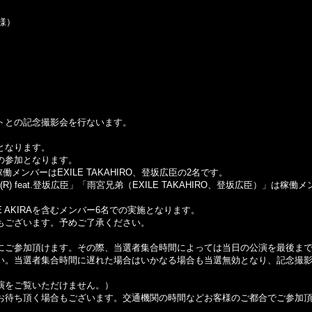
様）
トとの記念撮影会を行ないます。
となります。
の参加となります。
広臣の稼働メンバーはEXILE TAKAHIRO、登坂広臣の2名です。
CZ(R) feat.登坂広臣」「雨宮兄弟（EXILE TAKAHIRO、登坂広臣）
XILE AKIRAを含むメンバー6名での実施となります。
もございます。予めご了承ください。
にご参加頂けます。その際、当選者集合時間によっては当日の公演を最後ま
い。当選者集合時間に遅れた場合はいかなる場合も当選無効となり、記念撮
演をご覧いただけません。）
お待ち頂く場合もございます。交通機関の時間などお客様のご都合でご参加