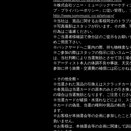
※株式会社ソニー・ミュージックマーケティ
プ・プライバシーポリシー」に従い管理し、
http://www.sonymusic.co.jp/privacy/
※当社は、賞品に関するお客様同士のトラブ
※写真撮影はスタッフが行います。その際、
行為はご遠慮ください。
※ご当選者様確認で身分証のご提示をお願い
めご用意下さい。
※バックヤードへご案内の際、持ち物検査な
※ご参加の際はスタッフの指示に従いスムー
は、当社判断により当選無効とさせて頂く場
※アーティスト本人の体調不良や事故、天災
参加に伴う旅費・交通費の補償には応じかね
＜その他全般＞
※当選された賞品の引換えはスクラッチカー
※各賞品は当選カードの原本のみとの引き換
の場合は当選無効となります。ご注意くださ
※当選カードが破損・水濡れなどにより、ス
※カードの偽造、当選の権利や賞品の転売・
ます。
※お客様が本抽選会等の企画に参加したこと
負いません。
※お客様は、本抽選会等の企画に関連して訴