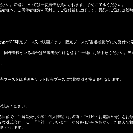
ださい。帰路については一切責任を負いかねます。予めご了承ください。
選者様へ、ご同伴者様分を同封してご送付差し上げます。賞品のご送付は随
。
必ずCD即売ブース又は映画チケット販売ブースの”当選者受付”にて受付を
す。同伴者様がいる場合は当選者受付けを必ずご一緒にお済ませください。当
す。
即売ブース又は映画チケット販売ブースにて順次引き換えを行ないます。
お読みください。
る目的で、ご当選受付の際に個人情報（お名前・ご住所・お電話番号）をお
ィヴ株式会社（以下「当社」といいます）がお客様からお預かりした個人情
用いたします。