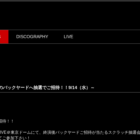
S
DISCOGRAPHY
LIVE
終演後のバックヤードへ抽選でご招待！！9/14（水）～
招待！！
THE LIVE＠東京ドームにて、終演後バックヤードご招待が当たるスクラッチ抽選
てご参加下さい！