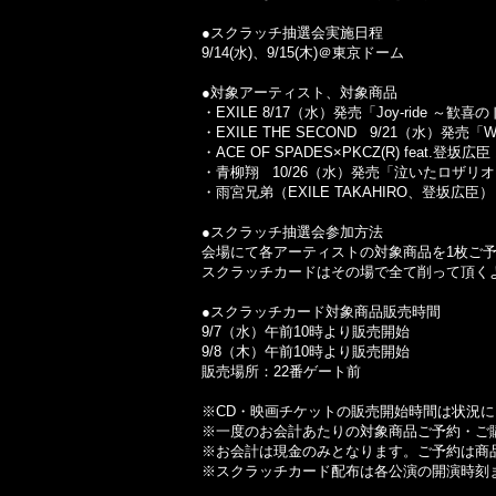
●スクラッチ抽選会実施日程
9/14(水)、9/15(木)＠東京ドーム
●対象アーティスト、対象商品
・EXILE 8/17（水）発売「Joy-ride ～歓
・EXILE THE SECOND 9/21（水）発売「WI
・ACE OF SPADES×PKCZ(R) feat.登坂広
・青柳翔 10/26（水）発売「泣いたロザリ
・雨宮兄弟（EXILE TAKAHIRO、登坂広臣） 
●スクラッチ抽選会参加方法
会場にて各アーティストの対象商品を1枚ご
スクラッチカードはその場で全て削って頂く
●スクラッチカード対象商品販売時間
9/7（水）午前10時より販売開始
9/8（木）午前10時より販売開始
販売場所：22番ゲート前
※CD・映画チケットの販売開始時間は状況
※一度のお会計あたりの対象商品ご予約・ご
※お会計は現金のみとなります。ご予約は商
※スクラッチカード配布は各公演の開演時刻