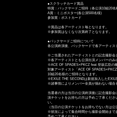
●スクラッチカード賞品
特賞：バックヤードご招待（各公演10組20名
A賞：ミニポスター(各公演500名様)
参加賞：ポストカード
※賞品は各アーティスト毎となります。
※参加賞はなくなり次第終了となります。
●バックヤードご招待について
各公演終演後、バックヤードで各アーティス
※ご当選されたアーティストとの記念撮影会
※各アーティストとも公演出演メンバーのみ
※ACE OF SPADES×PKCZ feat.登坂
対象アーティスト「ACE OF SPADES×PK
10組20名様のご招待となります。
※EXILE THE SECONDは新規加入したE
※諸事情によりメンバー全員が揃わない場合
当選者の方は当日の公演終演後に記念撮影会
演チケットをお持ちの方は予めご了承くださ
い。
（当日の公演チケットをお持ちでない方は公
※状況によって集合時間から撮影会開始まで
予めご了承ください。