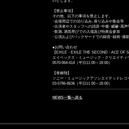
のとします。
【禁止事項】
その他、以下の事項を禁止します。
･会場周辺での泊り込み､座り込みや集会等
･出演者やスタッフへの誹謗･中傷･威嚇･罵声
･飲酒､酒気帯びでの入場及び特典会参加
･公演およびバックヤードでの録音･録画･撮
●お問い合わせ
【EXILE・EXILE THE SECOND・ACE OF S
エイベックス・ミュージック・クリエイティ
0570-064-414（平日11:00～18:00）
【青柳翔】
ソニー・ミュージックアソシエイテッドレコ
03-5786-8636（平日11:00～18:00）
NEWS一覧へ戻る