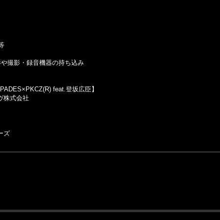
等
影や撮影・録音機器の持ち込み
PADES×PKCZ(R) feat.登坂広臣】
ヴ株式会社
ーズ