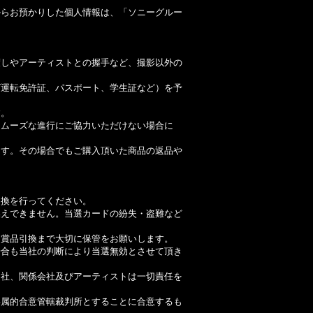
からお預かりした個人情報は、「ソニーグルー
渡しやアーティストとの握手など、撮影以外の
ば運転免許証、パスポート、学生証など）を予
す。
スムーズな進行にご協力いただけない場合に
ます。その場合でもご購入頂いた商品の返品や
引換を行ってください。
換えできません。当選カードの紛失・盗難など
は賞品引換まで大切に保管をお願いします。
場合も当社の判断により当選無効とさせて頂き
当社、関係会社及びアーティストは一切責任を
専属的合意管轄裁判所とすることに合意するも