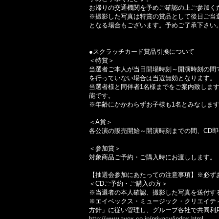
お帰りの交通機関を予めご確認の上ご参加く
※撮影した写真は特賞の賞品として後日ご当
となる場合もございます。予めご了承下さい
●スクラッチカード賞品引換について
＜特賞＞
当選者ご本人が当日開場時刻～開演時刻の間で
を行っていない場合は当選無効となります。
当選者様と同伴者1名様までをご案内致しま
能です。
※年齢にかかわらずお子様も1名とみなしま
＜A賞＞
各公演の販売開始～開演時刻までの間、CD
＜参加賞＞
対象商品ご予約・ご購入時にお渡しします。
【抽選会参加にあたっての注意事項】※必ず
＜CDご予約・ご購入の方＞
※当選者の本人確認、撮影した写真を送付す
※エイベックス・ミュージック・クリエイテ
方針」に従い管理し、グループ各社で共同利
http://www.avex.co.jp/privacy/index.html